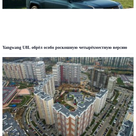
Yangwang U8L обрёл особо роскошную четырёхместную версию