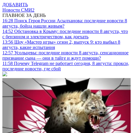
ДОБАВИТЬ
Новости СМИ2
ГЛАВНОЕ ЗА ДЕНЬ
16:28
Поиск Героя России Асылханова: последние новости 8
августа, бойца нашли живым?
14:52
Обстановка в Крыму: последние новости 8 августа, что
с бензином и электричеством, как доехать
13:56
Шоу «Мастер игры» сезон 2, выпуск 9: кто выбыл 8
августа, какие испытания
12:57
Усольцевы: последние новости 8 августа, сенсационное
признание сына — они в тайге и ждут помощи?
11:58
Почему Telegram не работает сегодня, 8 августа: прокси,
последние новости, где сбой