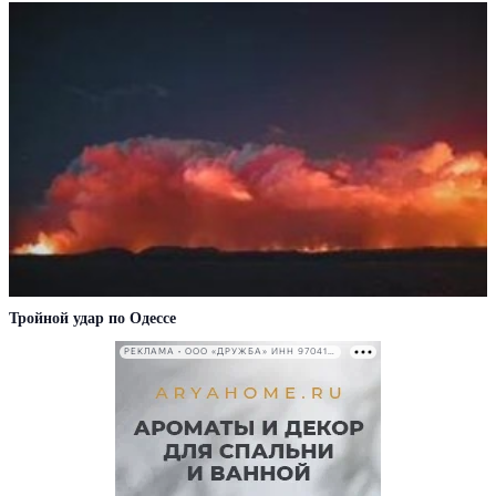
Тройной удар по Одессe
РЕКЛАМА • ООО «ДРУЖБА» ИНН 9704146411