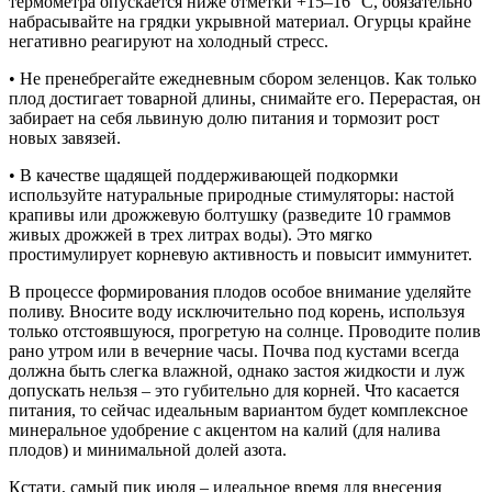
термометра опускается ниже отметки +15–16 °C, обязательно
набрасывайте на грядки укрывной материал. Огурцы крайне
негативно реагируют на холодный стресс.
•
Не пренебрегайте ежедневным сбором зеленцов. Как только
плод достигает товарной длины, снимайте его. Перерастая, он
забирает на себя львиную долю питания и тормозит рост
новых завязей.
•
В качестве щадящей поддерживающей подкормки
используйте натуральные природные стимуляторы: настой
крапивы или дрожжевую болтушку (разведите 10 граммов
живых дрожжей в трех литрах воды). Это мягко
простимулирует корневую активность и повысит иммунитет.
В процессе формирования плодов особое внимание уделяйте
поливу. Вносите воду исключительно под корень, используя
только отстоявшуюся, прогретую на солнце. Проводите полив
рано утром или в вечерние часы. Почва под кустами всегда
должна быть слегка влажной, однако застоя жидкости и луж
допускать нельзя – это губительно для корней. Что касается
питания, то сейчас идеальным вариантом будет комплексное
минеральное удобрение с акцентом на калий (для налива
плодов) и минимальной долей азота.
Кстати, самый пик июля – идеальное время для внесения