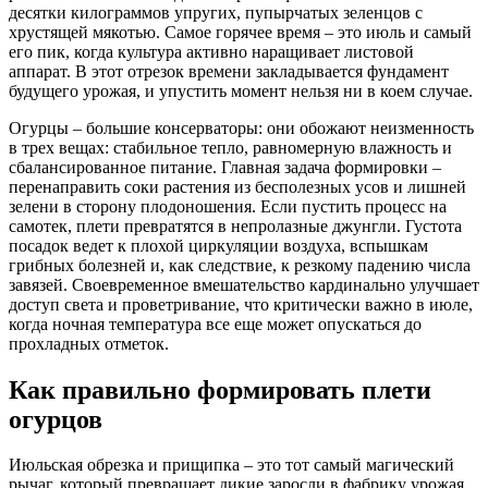
десятки килограммов упругих, пупырчатых зеленцов с
хрустящей мякотью. Самое горячее время – это июль и самый
его пик, когда культура активно наращивает листовой
аппарат. В этот отрезок времени закладывается фундамент
будущего урожая, и упустить момент нельзя ни в коем случае.
Огурцы – большие консерваторы: они обожают неизменность
в трех вещах: стабильное тепло, равномерную влажность и
сбалансированное питание. Главная задача формировки –
перенаправить соки растения из бесполезных усов и лишней
зелени в сторону плодоношения. Если пустить процесс на
самотек, плети превратятся в непролазные джунгли. Густота
посадок ведет к плохой циркуляции воздуха, вспышкам
грибных болезней и, как следствие, к резкому падению числа
завязей. Своевременное вмешательство кардинально улучшает
доступ света и проветривание, что критически важно в июле,
когда ночная температура все еще может опускаться до
прохладных отметок.
Как правильно формировать плети
огурцов
Июльская обрезка и прищипка – это тот самый магический
рычаг, который превращает дикие заросли в фабрику урожая.