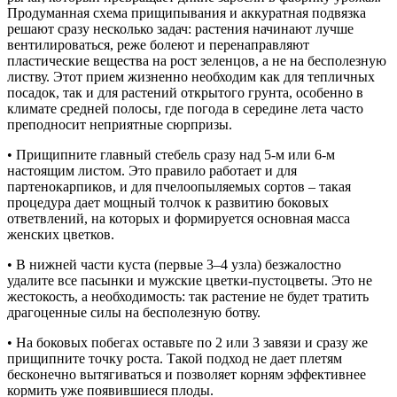
Продуманная схема прищипывания и аккуратная подвязка
решают сразу несколько задач: растения начинают лучше
вентилироваться, реже болеют и перенаправляют
пластические вещества на рост зеленцов, а не на бесполезную
листву. Этот прием жизненно необходим как для тепличных
посадок, так и для растений открытого грунта, особенно в
климате средней полосы, где погода в середине лета часто
преподносит неприятные сюрпризы.
•
Прищипните главный стебель сразу над 5-м или 6-м
настоящим листом. Это правило работает и для
партенокарпиков, и для пчелоопыляемых сортов – такая
процедура дает мощный толчок к развитию боковых
ответвлений, на которых и формируется основная масса
женских цветков.
•
В нижней части куста (первые 3–4 узла) безжалостно
удалите все пасынки и мужские цветки-пустоцветы. Это не
жестокость, а необходимость: так растение не будет тратить
драгоценные силы на бесполезную ботву.
•
На боковых побегах оставьте по 2 или 3 завязи и сразу же
прищипните точку роста. Такой подход не дает плетям
бесконечно вытягиваться и позволяет корням эффективнее
кормить уже появившиеся плоды.