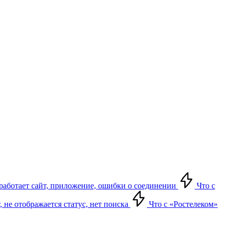
е работает сайт, приложение, ошибки о соединении
Что с
т, не отображается статус, нет поиска
Что с «Ростелеком»