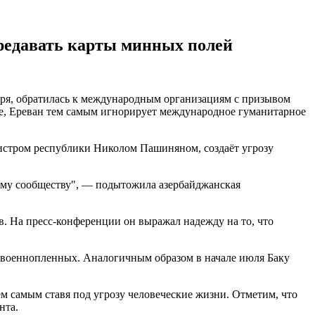
редавать карты минных полей
бря, обратилась к международным организациям с призывом
хе, Ереван тем самым игнорирует международное гуманитарное
нистром республики Николом Пашиняном, создаёт угрозу
ому сообществу", — подытожила азербайджанская
в. На пресс-конференции он выражал надежду на то, что
 военнопленных. Аналогичным образом в начале июля Баку
тем самым ставя под угрозу человеческие жизни. Отметим, что
нта.