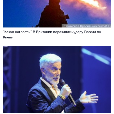
"Какая наглость!" В Британии поразились удару России по
Киеву