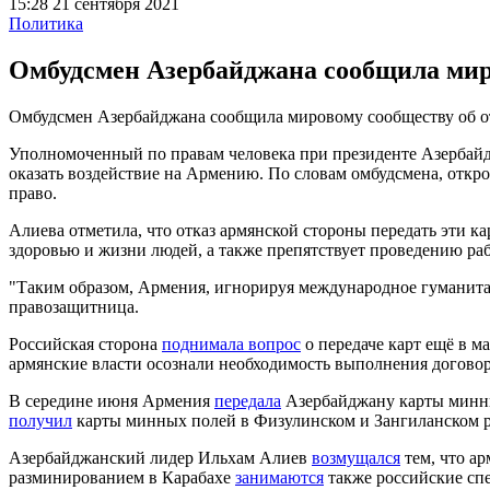
15:28 21 сентября 2021
Политика
Омбудсмен Азербайджана сообщила мир
Омбудсмен Азербайджана сообщила мировому сообществу об о
Уполномоченный по правам человека при президенте Азербайд
оказать воздействие на Армению. По словам омбудсмена, откр
право.
Алиева отметила, что отказ армянской стороны передать эти
здоровью и жизни людей, а также препятствует проведению ра
"Таким образом, Армения, игнорируя международное гуманита
правозащитница.
Российская сторона
поднимала вопрос
о передаче карт ещё в м
армянские власти осознали необходимость выполнения договорё
В середине июня Армения
передала
Азербайджану карты минны
получил
карты минных полей в Физулинском и Зангиланском р
Азербайджанский лидер Ильхам Алиев
возмущался
тем, что ар
разминированием в Карабахе
занимаются
также российские спе