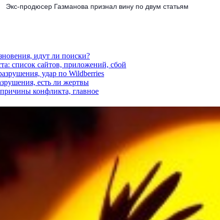
Экс-продюсер Газманова признал вину по двум статьям
езновения, идут ли поиски?
ста: список сайтов, приложений, сбой
азрушения, удар по Wildberries
азрушения, есть ли жертвы
, причины конфликта, главное