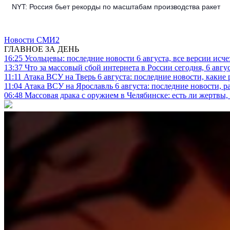
NYT: Россия бьет рекорды по масштабам производства ракет
Новости СМИ2
ГЛАВНОЕ ЗА ДЕНЬ
16:25
Усольцевы: последние новости 6 августа, все версии исч
13:37
Что за массовый сбой интернета в России сегодня, 6 авгу
11:11
Атака ВСУ на Тверь 6 августа: последние новости, какие р
11:04
Атака ВСУ на Ярославль 6 августа: последние новости, р
06:48
Массовая драка с оружием в Челябинске: есть ли жертвы