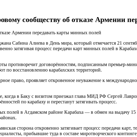
овому сообществу об отказе Армении пе
тказе Армении передавать карты минных полей
жана Сабина Алиева в День мира, который отмечается 21 сентя
овенно затягивая процесс передачи карт минных полей в Караба
 карты противоречит договорённостям, подписанным премьер-ми
бот по восстановлению карабахских территорий.
рное право, проявляет откровенное неуважение к международн
ае, когда в Баку с визитом приезжал глава МИД РФ Сергей Лавро
нностей по карабаху и перестанут затягивать процесс.
х полей в Агдамском районе Карабаха — в обмен на выдачу 15
айонах.
мянская сторона откровенно затягивает процесс передачи карт, 
циалисты, прибывшие туда в составе миротворческого континге