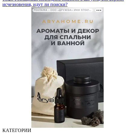
исчезновения, идут ли поиски?
РЕКЛАМА • ООО «ДРУЖБА» ИНН 9704146411
КАТЕГОРИИ