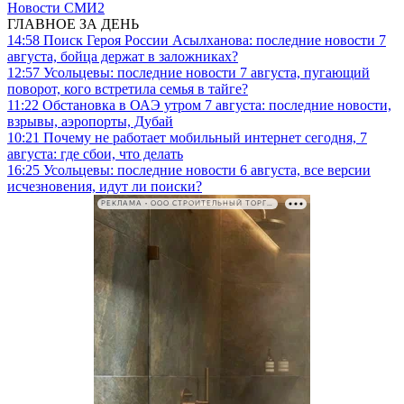
Новости СМИ2
ГЛАВНОЕ ЗА ДЕНЬ
14:58
Поиск Героя России Асылханова: последние новости 7
августа, бойца держат в заложниках?
12:57
Усольцевы: последние новости 7 августа, пугающий
поворот, кого встретила семья в тайге?
11:22
Обстановка в ОАЭ утром 7 августа: последние новости,
взрывы, аэропорты, Дубай
10:21
Почему не работает мобильный интернет сегодня, 7
августа: где сбои, что делать
16:25
Усольцевы: последние новости 6 августа, все версии
исчезновения, идут ли поиски?
РЕКЛАМА • ООО СТРОИТЕЛЬНЫЙ ТОРГОВЫЙ ДОМ «ПЕТРОВИЧ». ИНН: 7802348846