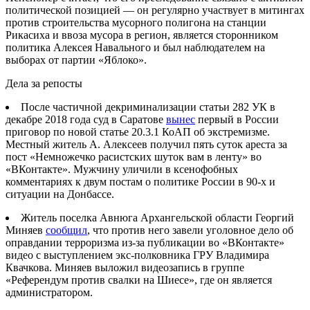
политической позицией — он регулярно участвует в митингах
против строительства мусорного полигона на станции
Рикасиха и ввоза мусора в регион, является сторонником
политика Алексея Навального и был наблюдателем на
выборах от партии «Яблоко».
Дела за репосты
После частичной декриминализации статьи 282 УК в
декабре 2018 года суд в Саратове
вынес
первый в России
приговор по новой статье 20.3.1 КоАП об экстремизме.
Местный житель А. Алексеев получил пять суток ареста за
пост «Немножечко расистских шуток вам в ленту» во
«ВКонтакте». Мужчину уличили в ксенофобных
комментариях к двум постам о политике России в 90-х и
ситуации на Донбассе.
Житель поселка Авнюга Архангельской области Георгий
Миняев
сообщил
, что против него завели уголовное дело об
оправдании терроризма из-за публикации во «ВКонтакте»
видео с выступлением экс-полковника ГРУ Владимира
Квачкова. Миняев выложил видеозапись в группе
«Референдум против свалки на Шиесе», где он является
администратором.