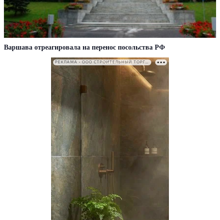
Варшава отреагировала на перенос посольства РФ
РЕКЛАМА • ООО СТРОИТЕЛЬНЫЙ ТОРГОВЫЙ ДОМ «ПЕТРОВИЧ». ИНН: 7802348846