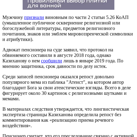
Мужчину
признали
виновным по части 2 статьи 5.26 КоАП
(умышленное публичное осквернение религиозной или
богослужебной литературы, предметов религиозного
почитания, знаков или эмблем мировоззренческой символики
и атрибутики).
Адвокат пенсионера на суде заявил, что протокол на
обвиняемого составили в августе 2018 года, однако
Казиханову о нем
сообщили
лишь в январе 2019 года. По
мнению защитника, срок давности по делу истек.
Среди записей пенсионера оказался репост довольно
популярного мема из паблика "Атеист", на котором автор
благодарит Бога за свои атеистические взгляды. Всего в деле
фигурирует около 30 картинок с религиозными шутками и
мемами.
В материалах следствия утверждается, что лингвистическая
экспертиза страницы Казиханова определила репост без
комментирования как «реализацию приема речевого
воздействия».
Пенсионер считает, что его преследование связано с активной