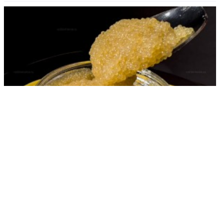
Опасную щучью икру выявили в России
РЕКЛАМА • ООО «ДРУЖБА» ИНН 9704146411