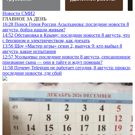
Новости СМИ2
ГЛАВНОЕ ЗА ДЕНЬ
16:28
Поиск Героя России Асылханова: последние новости 8
августа, бойца нашли живым?
14:52
Обстановка в Крыму: последние новости 8 августа, что
с бензином и электричеством, как доехать
13:56
Шоу «Мастер игры» сезон 2, выпуск 9: кто выбыл 8
августа, какие испытания
12:57
Усольцевы: последние новости 8 августа, сенсационное
признание сына — они в тайге и ждут помощи?
11:58
Почему Telegram не работает сегодня, 8 августа: прокси,
последние новости, где сбой