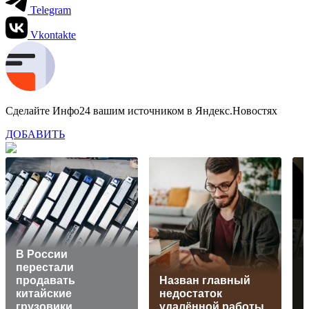
Telegram
Vkontakte
Сделайте Инфо24 вашим источником в Яндекс.Новостях
ДОБАВИТЬ
В России
перестали
К
продавать
Назван главный
китайские
недостаток
к
грузовики
удалённой работы