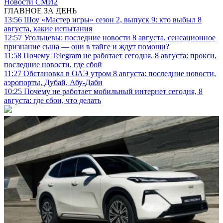
Новости СМИ2
ГЛАВНОЕ ЗА ДЕНЬ
13:56
Шоу «Мастер игры» сезон 2, выпуск 9: кто выбыл 8
августа, какие испытания
12:57
Усольцевы: последние новости 8 августа, сенсационное
признание сына — они в тайге и ждут помощи?
11:58
Почему Telegram не работает сегодня, 8 августа: прокси,
последние новости, где сбой
11:27
Обстановка в ОАЭ утром 8 августа: последние новости,
аэропорты, Дубай, Абу-Даби
10:25
Почему не работает мобильный интернет сегодня, 8
августа: где сбои, что делать