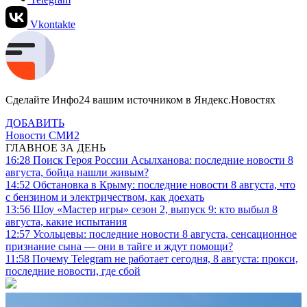
Vkontakte
Сделайте Инфо24 вашим источником в Яндекс.Новостях
ДОБАВИТЬ
Новости СМИ2
ГЛАВНОЕ ЗА ДЕНЬ
16:28
Поиск Героя России Асылханова: последние новости 8
августа, бойца нашли живым?
14:52
Обстановка в Крыму: последние новости 8 августа, что
с бензином и электричеством, как доехать
13:56
Шоу «Мастер игры» сезон 2, выпуск 9: кто выбыл 8
августа, какие испытания
12:57
Усольцевы: последние новости 8 августа, сенсационное
признание сына — они в тайге и ждут помощи?
11:58
Почему Telegram не работает сегодня, 8 августа: прокси,
последние новости, где сбой