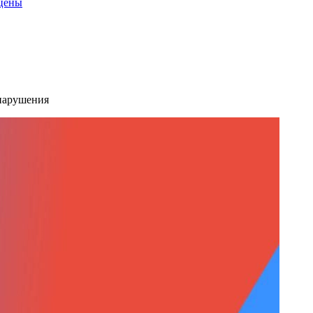
 цены
 нарушения