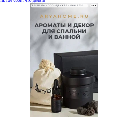
а: где сбои, что делать
РЕКЛАМА • ООО «ДРУЖБА» ИНН 9704146411