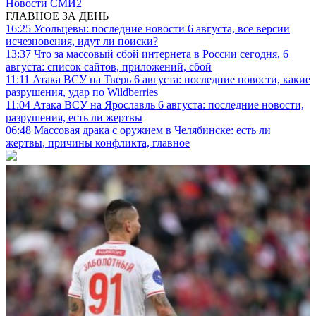
Новости СМИ2
ГЛАВНОЕ ЗА ДЕНЬ
16:25
Усольцевы: последние новости 6 августа, все версии
исчезновения, идут ли поиски?
13:37
Что за массовый сбой интернета в России сегодня, 6
августа: список сайтов, приложений, сбой
11:11
Атака ВСУ на Тверь 6 августа: последние новости, какие
разрушения, удар по Wildberries
11:04
Атака ВСУ на Ярославль 6 августа: последние новости,
разрушения, есть ли жертвы
06:48
Массовая драка с оружием в Челябинске: есть ли
жертвы, причины конфликта, главное