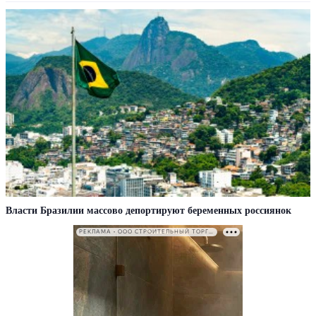
Власти Бразилии массово депортируют беременных россиянок
РЕКЛАМА • ООО СТРОИТЕЛЬНЫЙ ТОРГОВЫЙ ДОМ «ПЕТРОВИЧ». ИНН: 7802348846