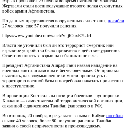
Взрыв произошел 23 ноября во время пятничной молитвы.
Жертвами стали военнослужащие второго полка сухопутных
войск армии Афганистана.
По данным представителя вооруженных сил страны,
погибли
27 человек, еще 57 получили ранения.
https://www.youtube.com/watch?v=jIOaxE7UJrI
Власти не уточнили был ли это террорист-смертник или
взрывное устройство было приведено в действие удаленно.
Ответственность за взрыв на себя никто не взял.
Президент Афганистана Ашраф Гани назвал нападение на
военных «анти-исламским и бесчеловечным». Он приказал
выяснить, как злоумышленники могли проникнуть на
территорию военной базы и потребовал наказать причастных
к преступлению.
В провинции Хост сильны позиции боевиков группировки
Хаккани — самостоятельной террористической организации,
связанной с движением Талибан (запрещено в РФ).
Во вторник, 20 ноября, в результате взрыва в Кабуле
погибли
свыше 40 человек, более 80 получили ранения. Талибан
заявил о своей непричастности к произошедшему.