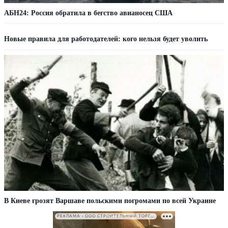
АБН24: Россия обратила в бегство авианосец США
Новые правила для работодателей: кого нельзя будет уволить
В Киеве грозят Варшаве польскими погромами по всей Украине
РЕКЛАМА • ООО СТРОИТЕЛЬНЫЙ ТОРГОВЫЙ ДОМ «ПЕТРОВИЧ». ИНН: 7802348846