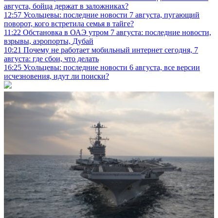
августа, бойца держат в заложниках?
12:57
Усольцевы: последние новости 7 августа, пугающий
поворот, кого встретила семья в тайге?
11:22
Обстановка в ОАЭ утром 7 августа: последние новости,
взрывы, аэропорты, Дубай
10:21
Почему не работает мобильный интернет сегодня, 7
августа: где сбои, что делать
16:25
Усольцевы: последние новости 6 августа, все версии
исчезновения, идут ли поиски?