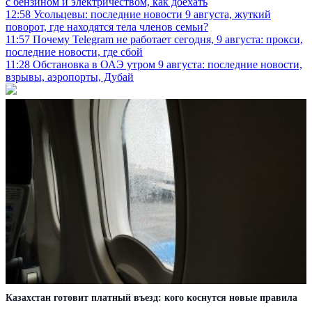
с бензином и электричеством, как доехать
12:58
Усольцевы: последние новости 9 августа, жуткий
поворот, где находятся тела членов семьи?
11:57
Почему Telegram не работает сегодня, 9 августа: прокси,
последние новости, где сбой
11:28
Обстановка в ОАЭ утром 9 августа: последние новости,
взрывы, аэропорты, Дубай
Казахстан готовит платный въезд: кого коснутся новые правила