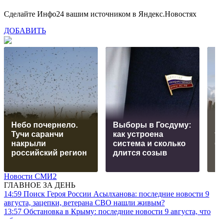
Сделайте Инфо24 вашим источником в Яндекс.Новостях
ДОБАВИТЬ
Небо почернело.
Выборы в Госдуму:
Тучи саранчи
как устроена
накрыли
система и сколько
российский регион
длится созыв
р
Новости СМИ2
ГЛАВНОЕ ЗА ДЕНЬ
14:59
Поиск Героя России Асылханова: последние новости 9
августа, зацепки, ветерана СВО нашли живым?
13:57
Обстановка в Крыму: последние новости 9 августа, что