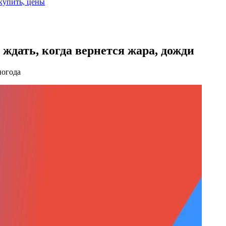
 купить, цены
о ждать, когда вернется жара, дожди
погода