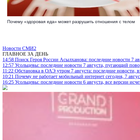
Почему «здоровая еда» может разрушить отношения с телом
Новости СМИ2
ГЛАВНОЕ ЗА ДЕНЬ
14:58
Поиск Героя России Асылханова: последние новости 7 ав
12:57
Усольцевы: последние новости 7 августа, пугающий повор
11:22
Обстановка в ОАЭ утром 7 августа: последние новости, 
10:21
Почему не работает мобильный интернет сегодня, 7 август
16:25
Усольцевы: последние новости 6 августа, все версии исч