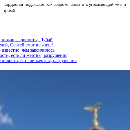
Кардиолог подсказал, как вовремя заметить угрожающий жизни
тромб
, пожар, аэропорты, Дубай
елей, Сергей смог выжить?
 известно, чем закончилось
ости, есть ли жертвы, разрушения
 новости, есть ли жертвы, разрушения