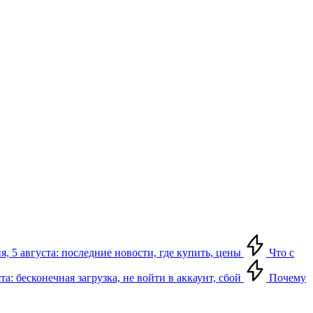
я, 5 августа: последние новости, где купить, цены
Что с
та: бесконечная загрузка, не войти в аккаунт, сбой
Почему