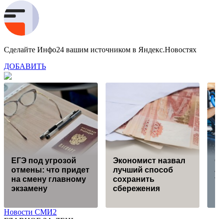
Сделайте Инфо24 вашим источником в Яндекс.Новостях
ДОБАВИТЬ
ЕГЭ под угрозой
Экономист назвал
отмены: что придет
лучший способ
а
на смену главному
сохранить
т
экзамену
сбережения
Новости СМИ2