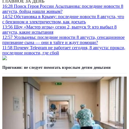
ГЛАВНОЕ ЗА ДЕНЬ
16:28
Поиск Героя России Асылханова: последние новости 8
августа, бойца нашли живым?
14:52
Обстановка в Крыму: последние новости 8 августа, что
с бензином и электричеством, как доехать
13:56
Шоу «Мастер игры» сезон 2, выпуск 9: кто выбыл 8
августа, какие испытания
12:57
Усольцевы: последние новости 8 августа, сенсационное
признание сына — они в тайге и ждут помощи?
11:58
Почему Telegram не работает сегодня, 8 августа: прокси,
последние новости, где сбой
Пригожин: не следует помогать взрослым детям деньгами