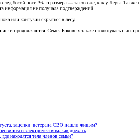
 след босой ноги 36-го размера — такого же, как у Леры
.
Также п
та информация не получала подтверждений.
шока или контузии скрыться в лесу.
 поиски продолжаются. Семья Боковых также столкнулась с интер
вгуста, зацепки, ветерана СВО нашли живым?
 бензином и электричеством, как доехать
 где находятся тела членов семьи?