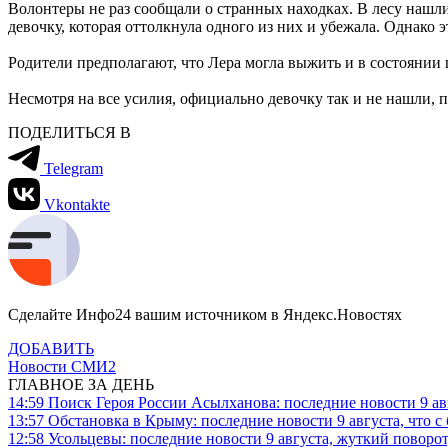
Волонтеры не раз сообщали о странных находках. В лесу нашли
девочку, которая оттолкнула одного из них и убежала
.
Однако э
Родители предполагают, что Лера могла выжить и в состоянии 
Несмотря на все усилия, официально девочку так и не нашли,
ПОДЕЛИТЬСЯ В
Telegram
Vkontakte
Сделайте Инфо24 вашим источником в Яндекс.Новостях
ДОБАВИТЬ
Новости СМИ2
ГЛАВНОЕ ЗА ДЕНЬ
14:59
Поиск Героя России Асылханова: последние новости 9 а
13:57
Обстановка в Крыму: последние новости 9 августа, что с
12:58
Усольцевы: последние новости 9 августа, жуткий поворот,