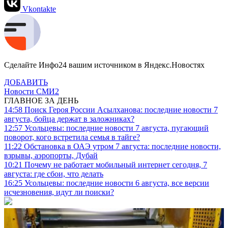
Vkontakte
Сделайте Инфо24 вашим источником в Яндекс.Новостях
ДОБАВИТЬ
Новости СМИ2
ГЛАВНОЕ ЗА ДЕНЬ
14:58
Поиск Героя России Асылханова: последние новости 7
августа, бойца держат в заложниках?
12:57
Усольцевы: последние новости 7 августа, пугающий
поворот, кого встретила семья в тайге?
11:22
Обстановка в ОАЭ утром 7 августа: последние новости,
взрывы, аэропорты, Дубай
10:21
Почему не работает мобильный интернет сегодня, 7
августа: где сбои, что делать
16:25
Усольцевы: последние новости 6 августа, все версии
исчезновения, идут ли поиски?