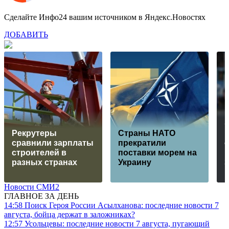
Сделайте Инфо24 вашим источником в Яндекс.Новостях
ДОБАВИТЬ
Рекрутеры
Страны НАТО
сравнили зарплаты
прекратили
строителей в
поставки морем на
разных странах
Украину
Новости СМИ2
ГЛАВНОЕ ЗА ДЕНЬ
14:58
Поиск Героя России Асылханова: последние новости 7
августа, бойца держат в заложниках?
12:57
Усольцевы: последние новости 7 августа, пугающий