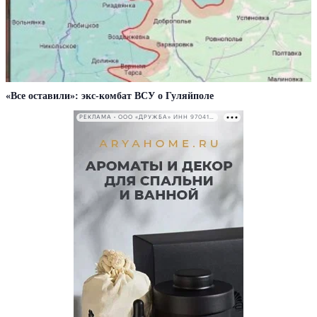
«Все оставили»: экс-комбат ВСУ о Гуляйполе
РЕКЛАМА • ООО «ДРУЖБА» ИНН 9704146411