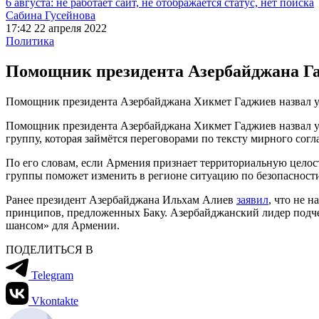
6 августа: не работает сайт, не отображается статус, нет поиска
Сабина Гусейнова
17:42 22 апреля 2022
Политика
Помощник президента Азербайджана Га
Помощник президента Азербайджана Хикмет Гаджиев назвал 
Помощник президента Азербайджана Хикмет Гаджиев назвал у
группу, которая займётся переговорами по тексту мирного сог
По его словам, если Армения признает территориальную целос
группы поможет изменить в регионе ситуацию по безопасности
Ранее президент Азербайджана Ильхам Алиев
заявил
, что не 
принципов, предложенных Баку. Азербайджанский лидер подче
шансом» для Армении.
ПОДЕЛИТЬСЯ В
Telegram
Vkontakte