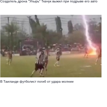
Создатель дрона "Упырь" Ткачук выжил при подрыве его авто
В Таиланде футболист погиб от удара молнии