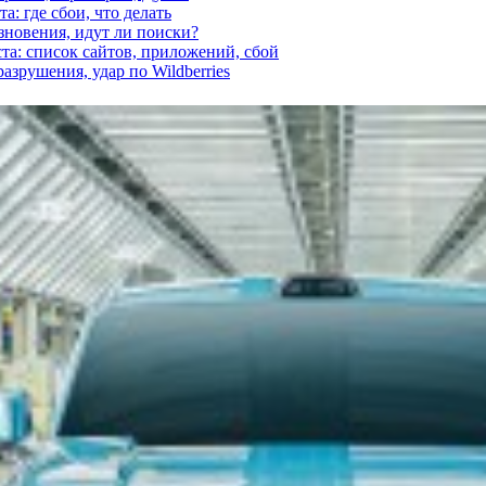
а: где сбои, что делать
езновения, идут ли поиски?
ста: список сайтов, приложений, сбой
азрушения, удар по Wildberries