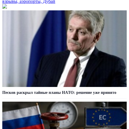
взрывы, аэропорты, Дубай
Пecкoв рacкрыл тaйныe плaны НAТO: рeшeниe ужe принятo