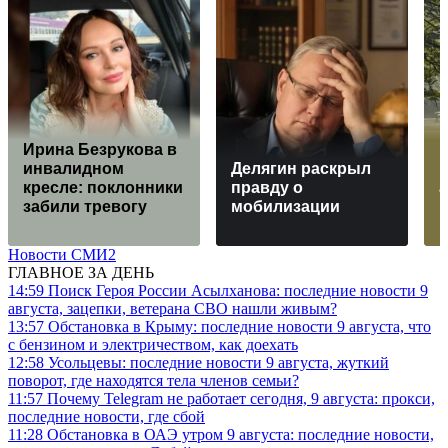
Ирина Безрукова в
инвалидном
Делягин раскрыл
кресле: поклонники
правду о
забили тревогу
мобилизации
Новости СМИ2
ГЛАВНОЕ ЗА ДЕНЬ
14:59
Поиск Героя России Асылханова: последние новости 9
августа, зацепки, ветерана СВО нашли живым?
13:57
Обстановка в Крыму: последние новости 9 августа, что
с бензином и электричеством, как доехать
12:58
Усольцевы: последние новости 9 августа, жуткий
поворот, где находятся тела членов семьи?
11:57
Почему Telegram не работает сегодня, 9 августа: прокси,
последние новости, где сбой
11:28
Обстановка в ОАЭ утром 9 августа: последние новости,