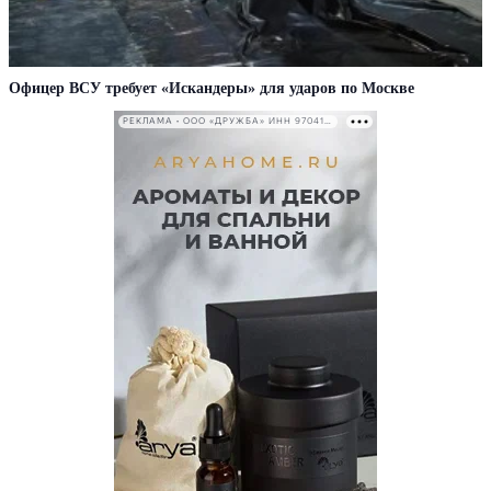
Офицер ВСУ требует «Искандеры» для ударов по Москве
РЕКЛАМА • ООО «ДРУЖБА» ИНН 9704146411