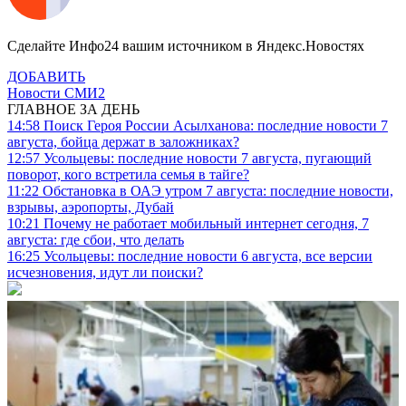
Сделайте Инфо24 вашим источником в Яндекс.Новостях
ДОБАВИТЬ
Новости СМИ2
ГЛАВНОЕ ЗА ДЕНЬ
14:58
Поиск Героя России Асылханова: последние новости 7
августа, бойца держат в заложниках?
12:57
Усольцевы: последние новости 7 августа, пугающий
поворот, кого встретила семья в тайге?
11:22
Обстановка в ОАЭ утром 7 августа: последние новости,
взрывы, аэропорты, Дубай
10:21
Почему не работает мобильный интернет сегодня, 7
августа: где сбои, что делать
16:25
Усольцевы: последние новости 6 августа, все версии
исчезновения, идут ли поиски?