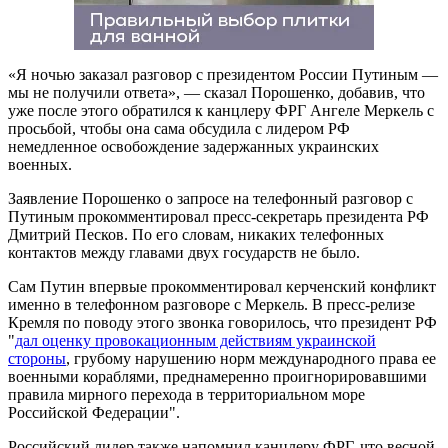
«Я ночью заказал разговор с президентом России Путиным —
мы не получили ответа», — сказал Порошенко, добавив, что
уже после этого обратился к канцлеру ФРГ Ангеле Меркель с
просьбой, чтобы она сама обсудила с лидером РФ
немедленное освобождение задержанных украинских
военных.
Заявление Порошенко о запросе на телефонный разговор с
Путиным прокомментировал пресс-секретарь президента РФ
Дмитрий Песков. По его словам, никаких телефонных
контактов между главами двух государств не было.
Сам Путин впервые прокомментировал керченский конфликт
именно в телефонном разговоре с Меркель. В пресс-релизе
Кремля по поводу этого звонка говорилось, что президент РФ
"
дал оценку провокационным действиям украинской
стороны
, грубому нарушению норм международного права ее
военными кораблями, преднамеренно проигнорировавшими
правила мирного перехода в территориальном море
Российской Федерации".
Российский лидер также напомнил канцлеру ФРГ, что весной