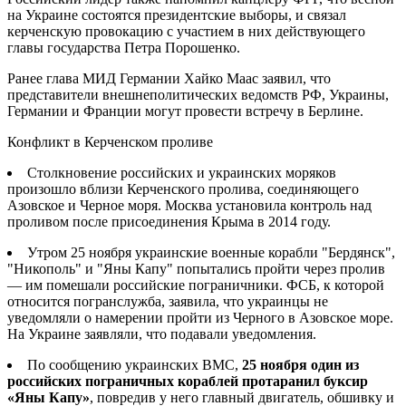
на Украине состоятся президентские выборы, и связал
керченскую провокацию с участием в них действующего
главы государства Петра Порошенко.
Ранее глава МИД Германии Хайко Маас заявил, что
представители внешнеполитических ведомств РФ, Украины,
Германии и Франции могут провести встречу в Берлине.
Конфликт в Керченском проливе
Столкновение российских и украинских моряков
произошло вблизи Керченского пролива, соединяющего
Азовское и Черное моря. Москва установила контроль над
проливом после присоединения Крыма в 2014 году.
Утром 25 ноября украинские военные корабли "Бердянск",
"Никополь" и "Яны Капу" попытались пройти через пролив
— им помешали российские пограничники. ФСБ, к которой
относится погранслужба, заявила, что украинцы не
уведомляли о намерении пройти из Черного в Азовское море.
На Украине заявляли, что подавали уведомления.
По сообщению украинских ВМС,
25 ноября один из
российских пограничных кораблей протаранил буксир
«Яны Капу»
, повредив у него главный двигатель, обшивку и