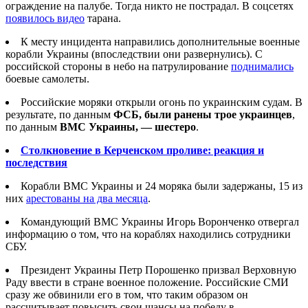
ограждение на палубе. Тогда никто не пострадал. В соцсетях
появилось видео
тарана.
К месту инцидента направились дополнительные военные
корабли Украины (впоследствии они развернулись). С
российской стороны в небо на патрулирование
поднимались
боевые самолеты.
Российские моряки открыли огонь по украинским судам. В
результате, по данным
ФСБ, были ранены трое украинцев
,
по данным
ВМС Украины, — шестеро
.
Столкновение в Керченском проливе: реакция и
последствия
Корабли ВМС Украины и 24 моряка были задержаны, 15 из
них
арестованы на два месяца
.
Командующий ВМС Украины Игорь Воронченко отвергал
информацию о том, что на кораблях находились сотрудники
СБУ.
Президент Украины Петр Порошенко призвал Верховную
Раду ввести в стране военное положение. Российские СМИ
сразу же обвинили его в том, что таким образом он
рассчитывает повысить свои шансы на победу в