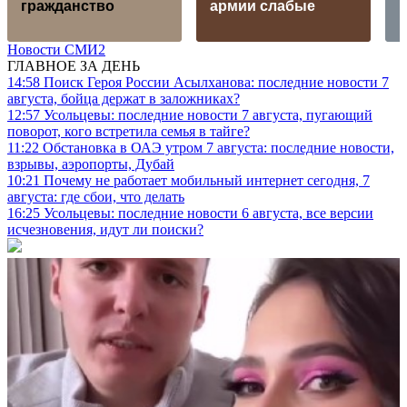
гражданство
армии слабые
Новости СМИ2
ГЛАВНОЕ ЗА ДЕНЬ
14:58
Поиск Героя России Асылханова: последние новости 7
августа, бойца держат в заложниках?
12:57
Усольцевы: последние новости 7 августа, пугающий
поворот, кого встретила семья в тайге?
11:22
Обстановка в ОАЭ утром 7 августа: последние новости,
взрывы, аэропорты, Дубай
10:21
Почему не работает мобильный интернет сегодня, 7
августа: где сбои, что делать
16:25
Усольцевы: последние новости 6 августа, все версии
исчезновения, идут ли поиски?