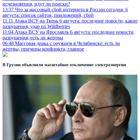
исчезновения, идут ли поиски?
13:37
Что за массовый сбой интернета в России сегодня, 6
августа: список сайтов, приложений, сбой
11:11
Атака ВСУ на Тверь 6 августа: последние новости, какие
разрушения, удар по Wildberries
11:04
Атака ВСУ на Ярославль 6 августа: последние новости,
разрушения, есть ли жертвы
06:48
Массовая драка с оружием в Челябинске: есть ли
жертвы, причины конфликта, главное
В Грузии объяснили масштабное отключение электроэнергии