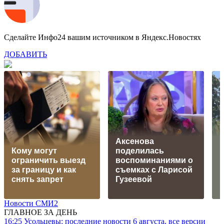
Сделайте Инфо24 вашим источником в Яндекс.Новостях
ДОБАВИТЬ
Аксенова
Кому могут
поделилась
р
ограничить выезд
воспоминаниями о
к
за границу и как
съемках с Ларисой
н
снять запрет
Гузеевой
в
Новости СМИ2
ГЛАВНОЕ ЗА ДЕНЬ
16:25
Усольцевы: последние новости 6 августа, все версии