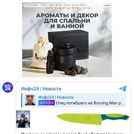
РЕКЛАМА • ООО «ДРУЖБА» ИНН 9704146411