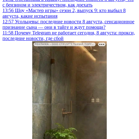
с бензином и электричеством, как доехать
13:56
Шоу «Мастер игры» сезон 2, выпуск 9: кто выбыл 8
августа, какие испытания
12:57
Усольцевы: последние новости 8 августа, сенсационное
признание сына — они в тайге и ждут помощи?
11:58
Почему Telegram не работает сегодня, 8 августа: прокси,
последние новости, где сбой
РЕКЛАМА • ООО СТРОИТЕЛЬНЫЙ ТОРГОВЫЙ ДОМ «ПЕТРОВИЧ». ИНН: 7802348846