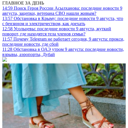
ГЛАВНОЕ ЗА ДЕНЬ
14:59
Поиск Героя России Асылханова: последние новости 9
августа, зацепки, ветерана СВО нашли живым?
13:57
Обстановка в Крыму: последние новости 9 августа, что
с бензином и электричеством, как доехать
12:58
Усольцевы: последние новости 9 августа, жуткий
поворот, где находятся тела членов семьи?
11:57
Почему Telegram не работает сегодня, 9 августа: прокси,
последние новости, где сбой
11:28
Обстановка в ОАЭ утром 9 августа: последние новости,
взрывы, аэропорты, Дубай