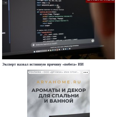
Эксперт назвал истинную причину «побега» ИИ
РЕКЛАМА • ООО «ДРУЖБА» ИНН 9704146411