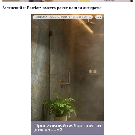
Зеленский и Patriot: вместо ракет нашли анекдоты
РЕКЛАМА • ООО СТРОИТЕЛЬНЫЙ ТОРГОВЫЙ ДОМ «ПЕТРОВИЧ». ИНН: 7802348846