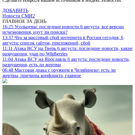
Сделайте Инфо24 вашим источником в Яндекс.Новостях
ДОБАВИТЬ
Новости СМИ2
ГЛАВНОЕ ЗА ДЕНЬ
16:25
Усольцевы: последние новости 6 августа, все версии
исчезновения, идут ли поиски?
13:37
Что за массовый сбой интернета в России сегодня, 6
августа: список сайтов, приложений, сбой
11:11
Атака ВСУ на Тверь 6 августа: последние новости, какие
разрушения, удар по Wildberries
11:04
Атака ВСУ на Ярославль 6 августа: последние новости,
разрушения, есть ли жертвы
06:48
Массовая драка с оружием в Челябинске: есть ли
жертвы, причины конфликта, главное