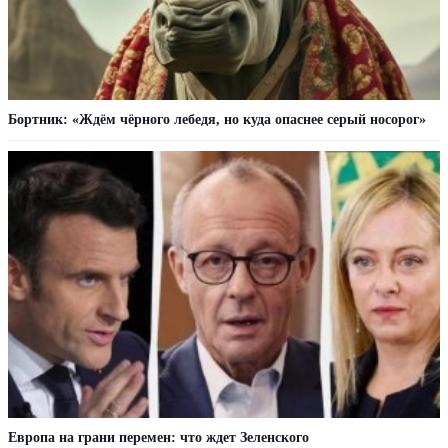
Бортник: «Ждём чёрного лебедя, но куда опаснее серый носорог»
Европа на грани перемен: что ждет Зеленского