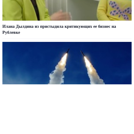
Илана Дылдина из пристыдила критикующих ее бизнес на
Рублевке
«Калашников» переделал ракету «Вихрь» для борьбы с БПЛА