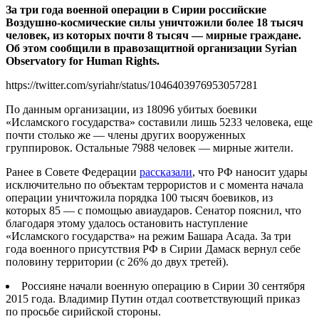
За три года военной операции в Сирии российские
Воздушно-космические силы уничтожили более 18 тысяч
человек, из которых почти 8 тысяч — мирные граждане.
Об этом сообщили в правозащитной организации Syrian
Observatory for Human Rights.
https://twitter.com/syriahr/status/1046403976953057281
По данным организации, из 18096 убитых боевики
«Исламского государства» составили лишь 5233 человека, еще
почти столько же — члены других вооруженных
группировок. Остальные 7988 человек — мирные жители.
Ранее в Совете Федерации
рассказали
, что РФ наносит удары
исключительно по объектам террористов и с момента начала
операции уничтожила порядка 100 тысяч боевиков, из
которых 85 — с помощью авиаударов. Сенатор пояснил, что
благодаря этому удалось остановить наступление
«Исламского государства» на режим Башара Асада. За три
года военного присутствия РФ в Сирии Дамаск вернул себе
половину территории (с 26% до двух третей).
Россияне начали военную операцию в Сирии 30 сентября
2015 года. Владимир Путин отдал соответствующий приказ
по просьбе сирийской стороны.