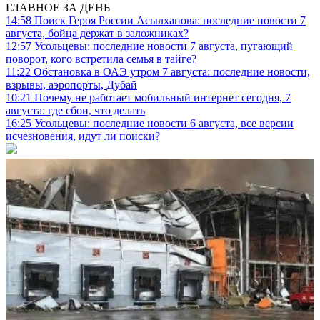
ГЛАВНОЕ ЗА ДЕНЬ
14:58
Поиск Героя России Асылханова: последние новости 7
августа, бойца держат в заложниках?
12:57
Усольцевы: последние новости 7 августа, пугающий
поворот, кого встретила семья в тайге?
11:22
Обстановка в ОАЭ утром 7 августа: последние новости,
взрывы, аэропорты, Дубай
10:21
Почему не работает мобильный интернет сегодня, 7
августа: где сбои, что делать
16:25
Усольцевы: последние новости 6 августа, все версии
исчезновения, идут ли поиски?