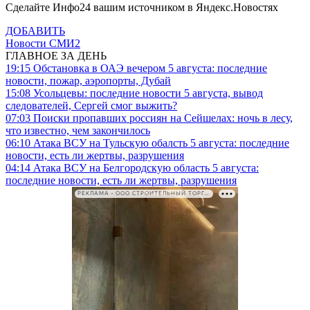
Сделайте Инфо24 вашим источником в Яндекс.Новостях
ДОБАВИТЬ
Новости СМИ2
ГЛАВНОЕ ЗА ДЕНЬ
19:15
Обстановка в ОАЭ вечером 5 августа: последние
новости, пожар, аэропорты, Дубай
15:08
Усольцевы: последние новости 5 августа, вывод
следователей, Сергей смог выжить?
07:03
Поиски пропавших россиян на Сейшелах: ночь в лесу,
что известно, чем закончилось
06:10
Атака ВСУ на Тульскую обалсть 5 августа: последние
новости, есть ли жертвы, разрушения
04:14
Атака ВСУ на Белгородскую область 5 августа:
последние новости, есть ли жертвы, разрушения
РЕКЛАМА • ООО СТРОИТЕЛЬНЫЙ ТОРГОВЫЙ ДОМ «ПЕТРОВИЧ». ИНН: 7802348846