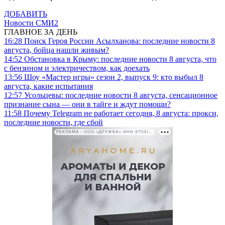
ДОБАВИТЬ
Новости СМИ2
ГЛАВНОЕ ЗА ДЕНЬ
16:28
Поиск Героя России Асылханова: последние новости 8
августа, бойца нашли живым?
14:52
Обстановка в Крыму: последние новости 8 августа, что
с бензином и электричеством, как доехать
13:56
Шоу «Мастер игры» сезон 2, выпуск 9: кто выбыл 8
августа, какие испытания
12:57
Усольцевы: последние новости 8 августа, сенсационное
признание сына — они в тайге и ждут помощи?
11:58
Почему Telegram не работает сегодня, 8 августа: прокси,
последние новости, где сбой
РЕКЛАМА • ООО «ДРУЖБА» ИНН 9704146411