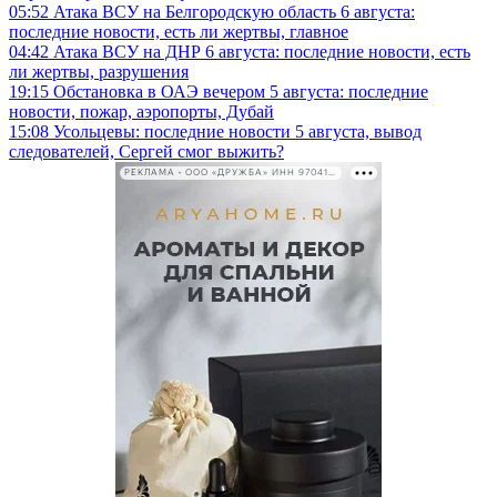
05:52
Атака ВСУ на Белгородскую область 6 августа:
последние новости, есть ли жертвы, главное
04:42
Атака ВСУ на ДНР 6 августа: последние новости, есть
ли жертвы, разрушения
19:15
Обстановка в ОАЭ вечером 5 августа: последние
новости, пожар, аэропорты, Дубай
15:08
Усольцевы: последние новости 5 августа, вывод
следователей, Сергей смог выжить?
РЕКЛАМА • ООО «ДРУЖБА» ИНН 9704146411