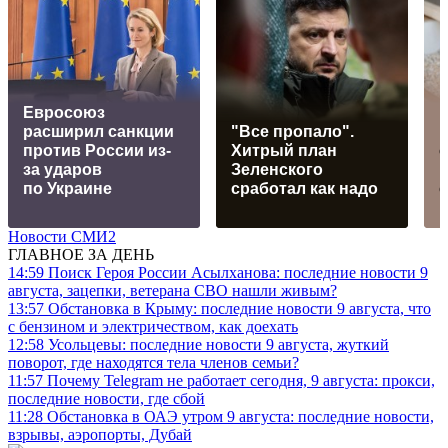
Евросоюз
расширил санкции
"Все пропало".
против России из-
Хитрый план
за ударов
Зеленского
по Украине
сработал как надо
Новости СМИ2
ГЛАВНОЕ ЗА ДЕНЬ
14:59
Поиск Героя России Асылханова: последние новости 9
августа, зацепки, ветерана СВО нашли живым?
13:57
Обстановка в Крыму: последние новости 9 августа, что
с бензином и электричеством, как доехать
12:58
Усольцевы: последние новости 9 августа, жуткий
поворот, где находятся тела членов семьи?
11:57
Почему Telegram не работает сегодня, 9 августа: прокси,
последние новости, где сбой
11:28
Обстановка в ОАЭ утром 9 августа: последние новости,
взрывы, аэропорты, Дубай