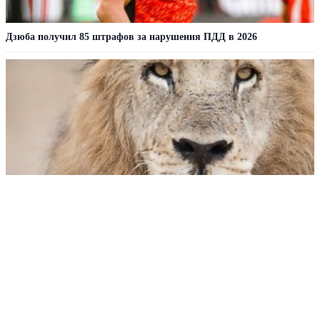
Дзюба получил 85 штрафов за нарушения ПДД в 2026
В зоопарке Токио от аномальной жары погибли три льва
РЕКЛАМА • ООО СТРОИТЕЛЬНЫЙ ТОРГОВЫЙ ДОМ «ПЕТРОВИЧ». ИНН: 7802348846