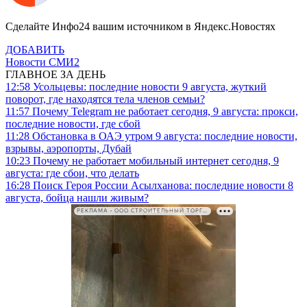
Сделайте Инфо24 вашим источником в Яндекс.Новостях
ДОБАВИТЬ
Новости СМИ2
ГЛАВНОЕ ЗА ДЕНЬ
12:58
Усольцевы: последние новости 9 августа, жуткий
поворот, где находятся тела членов семьи?
11:57
Почему Telegram не работает сегодня, 9 августа: прокси,
последние новости, где сбой
11:28
Обстановка в ОАЭ утром 9 августа: последние новости,
взрывы, аэропорты, Дубай
10:23
Почему не работает мобильный интернет сегодня, 9
августа: где сбои, что делать
16:28
Поиск Героя России Асылханова: последние новости 8
августа, бойца нашли живым?
РЕКЛАМА • ООО СТРОИТЕЛЬНЫЙ ТОРГОВЫЙ ДОМ «ПЕТРОВИЧ». ИНН: 7802348846