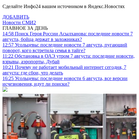
Сделайте Инфо24 вашим источником в Яндекс.Новостях
ДОБАВИТЬ
Новости СМИ2
ГЛАВНОЕ ЗА ДЕНЬ
14:58
Поиск Героя России Асылханова: последние новости 7
августа, бойца держат в заложниках?
12:57
Усольцевы: последние новости 7 августа, пугающий
поворот, кого встретила семья в тайге?
11:22
Обстановка в ОАЭ утром 7 августа: последние новости,
взрывы, аэропорты, Дубай
10:21
Почему не работает мобильный интернет сегодня, 7
августа: где сбои, что делать
16:25
Усольцевы: последние новости 6 августа, все версии
исчезновения, идут ли поиски?