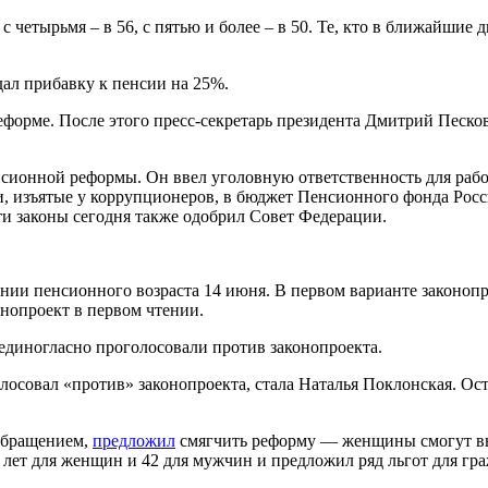
 четырьмя – в 56, с пятью и более – в 50. Те, кто в ближайшие д
дал прибавку к пенсии на 25%.
орме. После этого пресс-секретарь президента Дмитрий Песков з
сионной реформы. Он ввел уголовную ответственность для работ
ьги, изъятые у коррупционеров, в бюджет Пенсионного фонда Ро
ти законы сегодня также одобрил Совет Федерации.
и пенсионного возраста 14 июня. В первом варианте законопр
нопроект в первом чтении.
диногласно проголосовали против законопроекта.
осовал «против» законопроекта, стала Наталья Поклонская. Ос
 обращением,
предложил
смягчить реформу — женщины смогут выхо
 лет для женщин и 42 для мужчин и предложил ряд льгот для гр