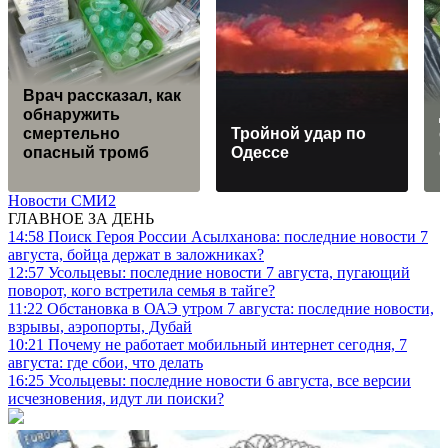
Врач рассказал, как
обнаружить
смертельно
Тройной удар по
с
опасный тромб
Одессe
о
Новости СМИ2
ГЛАВНОЕ ЗА ДЕНЬ
14:58
Поиск Героя России Асылханова: последние новости 7
августа, бойца держат в заложниках?
12:57
Усольцевы: последние новости 7 августа, пугающий
поворот, кого встретила семья в тайге?
11:22
Обстановка в ОАЭ утром 7 августа: последние новости,
взрывы, аэропорты, Дубай
10:21
Почему не работает мобильный интернет сегодня, 7
августа: где сбои, что делать
16:25
Усольцевы: последние новости 6 августа, все версии
исчезновения, идут ли поиски?