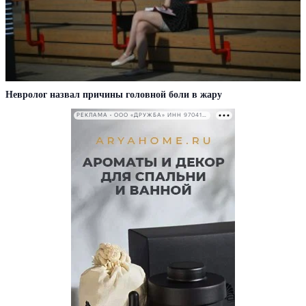
Невролог назвал причины головной боли в жару
РЕКЛАМА • ООО «ДРУЖБА» ИНН 9704146411