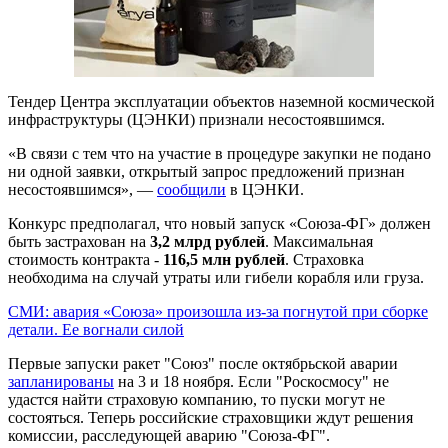
Тендер Центра эксплуатации объектов наземной космической
инфраструктуры (ЦЭНКИ) признали несостоявшимся.
«В связи с тем что на участие в процедуре закупки не подано
ни одной заявки, открытый запрос предложений признан
несостоявшимся», —
сообщили
в ЦЭНКИ.
Конкурс предполагал, что новый запуск «Союза-ФГ» должен
быть застрахован на
3,2 млрд рублей
. Максимальная
стоимость контракта -
116,5 млн рублей
. Страховка
необходима на случай утраты или гибели корабля или груза.
СМИ: авария «Союза» произошла из-за погнутой при сборке
детали. Ее вогнали силой
Первые запуски ракет "Союз" после октябрьской аварии
запланированы
на 3 и 18 ноября. Если "Роскосмосу" не
удастся найти страховую компанию, то пуски могут не
состояться. Теперь российские страховщики ждут решения
комиссии, расследующей аварию "Союза-ФГ".