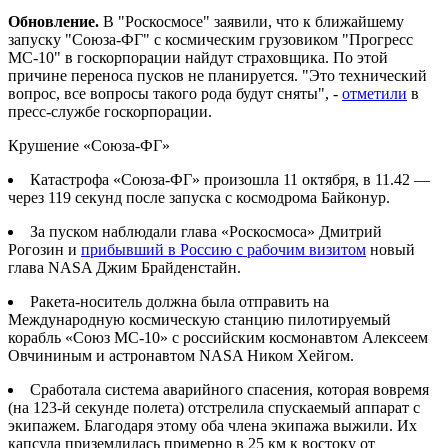
Обновление.
В "Роскосмосе" заявили, что к ближайшему
запуску "Союза-ФГ" с космическим грузовиком "Прогресс
МС-10" в госкорпорации найдут страховщика. По этой
причине переноса пусков не планируется. "Это технический
вопрос, все вопросы такого рода будут сняты", -
отметили
в
пресс-службе госкорпорации.
Крушение «Союза-ФГ»
Катастрофа «Союза-ФГ» произошла 11 октября, в 11.42 —
через 119 секунд после запуска с космодрома Байконур.
За пуском наблюдали глава «Роскосмоса» Дмитрий
Рогозин и
прибывший в Россию с рабочим визитом
новый
глава NASA Джим Брайденстайн.
Ракета-носитель должна была отправить на
Международную космическую станцию пилотируемый
корабль «Союз МС-10» с российским космонавтом Алексеем
Овчининым и астронавтом NASA Ником Хейгом.
Сработала система аварийного спасения, которая вовремя
(на 123-й секунде полета) отстрелила спускаемый аппарат с
экипажем. Благодаря этому оба члена экипажа выжили. Их
капсула приземлилась примерно в 25 км к востоку от