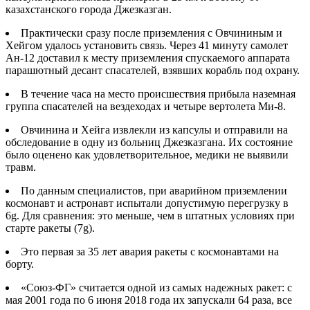
казахстанского города Джезказган.
Практически сразу после приземления с Овчининым и
Хейгом удалось установить связь. Через 41 минуту самолет
Ан-12 доставил к месту приземления спускаемого аппарата
парашютный десант спасателей, взявших корабль под охрану.
В течение часа на место происшествия прибыла наземная
группа спасателей на вездеходах и четыре вертолета Ми-8.
Овчинина и Хейга извлекли из капсулы и отправили на
обследование в одну из больниц Джезказгана. Их состояние
было оценено как удовлетворительное, медики не выявили
травм.
По данным специалистов, при аварийном приземлении
космонавт и астронавт испытали допустимую перегрузку в
6g. Для сравнения: это меньше, чем в штатных условиях при
старте ракеты (7g).
Это первая за 35 лет авария ракеты с космонавтами на
борту.
«Союз-ФГ» считается одной из самых надежных ракет: с
мая 2001 года по 6 июня 2018 года их запускали 64 раза, все