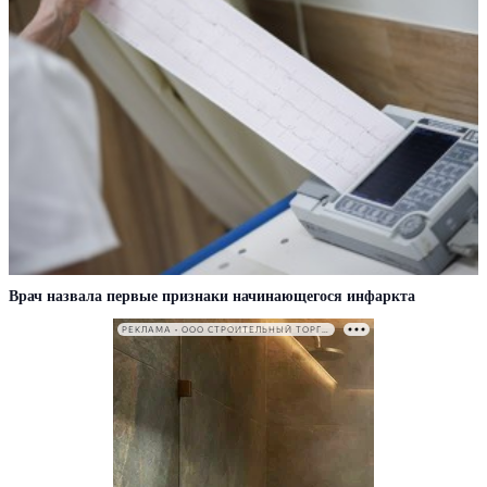
Врач назвала первые признаки начинающегося инфаркта
РЕКЛАМА • ООО СТРОИТЕЛЬНЫЙ ТОРГОВЫЙ ДОМ «ПЕТРОВИЧ». ИНН: 7802348846