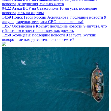
новости, разрушения, сколько жертв
04:22
Атака ВСУ на Севастополь 10 августа: последние
новости, есть ли жертвы
14:59
Поиск Героя России Асылханова: последние новости 9
августа, зацепки, ветерана СВО нашли живым?
13:57
Обстановка в Крыму: последние новости 9 августа, что
с бензином и электричеством, как доехать
12:58
Усольцевы: последние новости 9 августа, жуткий
поворот, где находятся тела членов семьи?