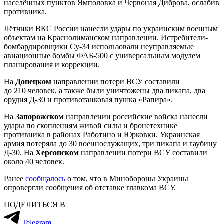
населённых пунктов Ямполовка и Червоная Диброва, ослабив
противника.
Лётчики ВКС России нанесли удары по украинским военным
объектам на Краснолиманском направлении. Истребители-
бомбардировщики Су-34 использовали неуправляемые
авиационные бомбы ФАБ-500 с универсальным модулем
планирования и коррекции.
На
Донецком
направлении потери ВСУ составили
до 210 человек, а также были уничтожены два пикапа, два
орудия Д-30 и противотанковая пушка «Рапира».
На
Запорожском
направлении российские войска нанесли
удары по скоплениям живой силы и бронетехнике
противника в районах Работино и Юрковки. Украинская
армия потеряла до 30 военнослужащих, три пикапа и гаубицу
Д-30. На
Херсонском
направлении потери ВСУ составили
около 40 человек.
Ранее
сообщалось
о том, что в Минобороны Украины
опровергли сообщения об отставке главкома ВСУ.
ПОДЕЛИТЬСЯ В
Telegram