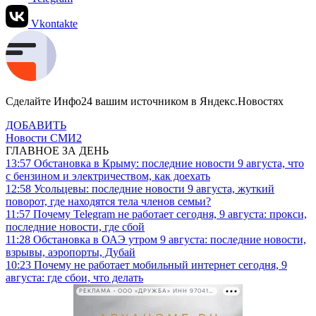
Vkontakte
Сделайте Инфо24 вашим источником в Яндекс.Новостях
ДОБАВИТЬ
Новости СМИ2
ГЛАВНОЕ ЗА ДЕНЬ
13:57
Обстановка в Крыму: последние новости 9 августа, что
с бензином и электричеством, как доехать
12:58
Усольцевы: последние новости 9 августа, жуткий
поворот, где находятся тела членов семьи?
11:57
Почему Telegram не работает сегодня, 9 августа: прокси,
последние новости, где сбой
11:28
Обстановка в ОАЭ утром 9 августа: последние новости,
взрывы, аэропорты, Дубай
10:23
Почему не работает мобильный интернет сегодня, 9
августа: где сбои, что делать
РЕКЛАМА • ООО «ДРУЖБА» ИНН 9704146411