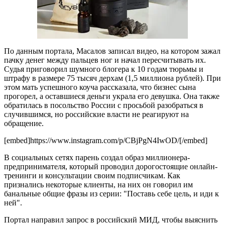
По данным портала, Масалов записал видео, на котором зажал
пачку денег между пальцев ног и начал пересчитывать их.
Судья приговорил шумного блогера к 10 годам тюрьмы и
штрафу в размере 75 тысяч дерхам (1,5 миллиона рублей). При
этом мать успешного коуча рассказала, что бизнес сына
прогорел, а оставшиеся деньги украла его девушка. Она также
обратилась в посольство России с просьбой разобраться в
случившимся, но российские власти не реагируют на
обращение.
[embed]https://www.instagram.com/p/CBjPgN4IwOD/[/embed]
В социальных сетях парень создал образ миллионера-
предпринимателя, который проводил дорогостоящие онлайн-
тренинги и консультации своим подписчикам. Как
признались некоторые клиенты, на них он говорил им
банальные общие фразы из серии: "Поставь себе цель, и иди к
ней".
Портал направил запрос в российский МИД, чтобы выяснить