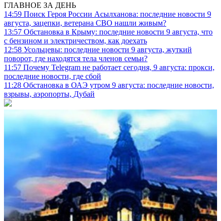
ГЛАВНОЕ ЗА ДЕНЬ
14:59
Поиск Героя России Асылханова: последние новости 9
августа, зацепки, ветерана СВО нашли живым?
13:57
Обстановка в Крыму: последние новости 9 августа, что
с бензином и электричеством, как доехать
12:58
Усольцевы: последние новости 9 августа, жуткий
поворот, где находятся тела членов семьи?
11:57
Почему Telegram не работает сегодня, 9 августа: прокси,
последние новости, где сбой
11:28
Обстановка в ОАЭ утром 9 августа: последние новости,
взрывы, аэропорты, Дубай