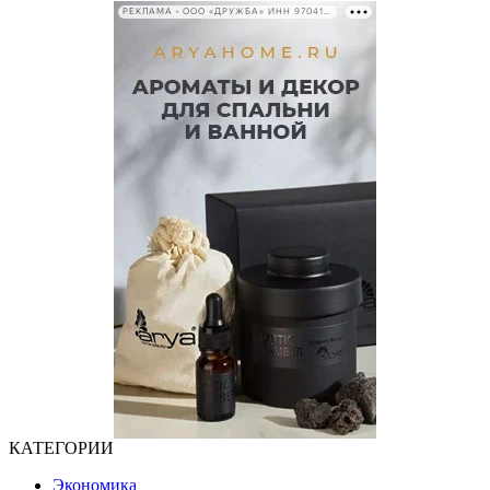
РЕКЛАМА • ООО «ДРУЖБА» ИНН 9704146411
КАТЕГОРИИ
Экономика