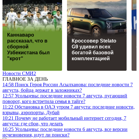
Каннаваро
рассказал, что в
Кроссовер Stelato
сборной
G9 удивил всех
Узбекистана был
богатой базовой
"крот"
комплектацией
Новости СМИ2
ГЛАВНОЕ ЗА ДЕНЬ
14:58
Поиск Героя России Асылханова: последние новости 7
августа, бойца держат в заложниках?
12:57
Усольцевы: последние новости 7 августа, пугающий
поворот, кого встретила семья в тайге?
11:22
Обстановка в ОАЭ утром 7 августа: последние новости,
взрывы, аэропорты, Дубай
10:21
Почему не работает мобильный интернет сегодня, 7
августа: где сбои, что делать
16:25
Усольцевы: последние новости 6 августа, все версии
исчезновения, идут ли поиски?