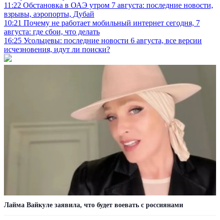
11:22
Обстановка в ОАЭ утром 7 августа: последние новости,
взрывы, аэропорты, Дубай
10:21
Почему не работает мобильный интернет сегодня, 7
августа: где сбои, что делать
16:25
Усольцевы: последние новости 6 августа, все версии
исчезновения, идут ли поиски?
Лайма Вайкуле заявила, что будет воевать с россиянами