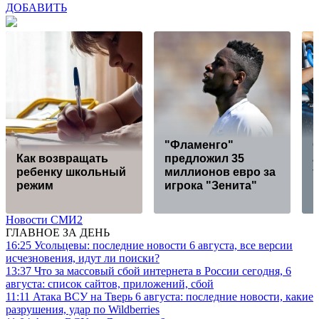
ДОБАВИТЬ
"Фламенго"
Как возвращать
предложил 35
а
ребенку школьный
миллионов евро за
т
режим
игрока "Зенита"
Новости СМИ2
ГЛАВНОЕ ЗА ДЕНЬ
16:25
Усольцевы: последние новости 6 августа, все версии
исчезновения, идут ли поиски?
13:37
Что за массовый сбой интернета в России сегодня, 6
августа: список сайтов, приложений, сбой
11:11
Атака ВСУ на Тверь 6 августа: последние новости, какие
разрушения, удар по Wildberries